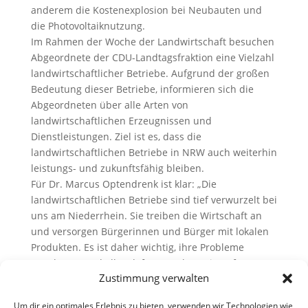
anderem die Kostenexplosion bei Neubauten und
die Photovoltaiknutzung.
Im Rahmen der Woche der Landwirtschaft besuchen
Abgeordnete der CDU-Landtagsfraktion eine Vielzahl
landwirtschaftlicher Betriebe. Aufgrund der großen
Bedeutung dieser Betriebe, informieren sich die
Abgeordneten über alle Arten von
landwirtschaftlichen Erzeugnissen und
Dienstleistungen. Ziel ist es, dass die
landwirtschaftlichen Betriebe in NRW auch weiterhin
leistungs- und zukunftsfähig bleiben.
Für Dr. Marcus Optendrenk ist klar: „Die
landwirtschaftlichen Betriebe sind tief verwurzelt bei
uns am Niederrhein. Sie treiben die Wirtschaft an
und versorgen Bürgerinnen und Bürger mit lokalen
Produkten. Es ist daher wichtig, ihre Probleme
anzuhören und alles dafür zu geben, sie auf
Zustimmung verwalten
Landesebene zu lösen.“
Die vollständige Pressemitteilung finden Sie hier:
PM
Um dir ein optimales Erlebnis zu bieten, verwenden wir Technologien wie