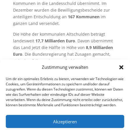
Kommunen in die Landesschuld übernimmt. Im
Dezember wurden die Bewilligungsbescheide zur
anteiligen Entschuldung an
167 Kommunen
im
ganzen Land versendet.
Die Höhe der kommunalen Altschulden beträgt
landesweit
17,7 Milliarden Euro
. Davon übernimmt
das Land jetzt die Hälfte in Höhe von
8,9 Milliarden
Euro
. Die Bundesregierung hat Zusagen gemacht,
sich ebenfalls an der Entschuldung der Kommunen
Zustimmung verwalten
zu beteiligen.
Die vollständige Pressemitteilung finden Sie hier:
Um dir ein optimales Erlebnis zu bieten, verwenden wir Technologien wie
Cookies, um Geräteinformationen zu speichern und/oder darauf
PM Altschulden Willich und Grefrath
Herunterladen
zuzugreifen. Wenn du diesen Technologien zustimmst, können wir Daten
wie das Surfverhalten oder eindeutige IDs auf dieser Website
verarbeiten. Wenn du deine Zustimmung nicht erteilst oder zurückziehst,
können bestimmte Merkmale und Funktionen beeinträchtigt werden.
Akzeptieren