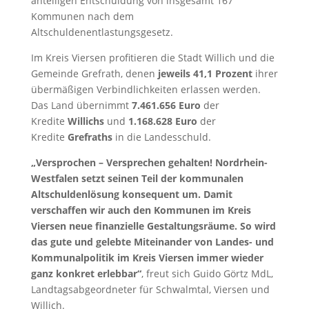
anteiligen Entschuldung von insgesamt 167
Kommunen nach dem
Altschuldenentlastungsgesetz.
Im Kreis Viersen profitieren die Stadt Willich und die
Gemeinde Grefrath, denen
jeweils 41,1 Prozent
ihrer
übermäßigen Verbindlichkeiten erlassen werden.
Das Land übernimmt
7.461.656 Euro
der
Kredite
Willichs
und
1.168.628 Euro
der
Kredite
Grefraths
in die Landesschuld.
„Versprochen – Versprechen gehalten! Nordrhein-
Westfalen setzt seinen Teil der kommunalen
Altschuldenlösung konsequent um. Damit
verschaffen wir auch den Kommunen im Kreis
Viersen neue finanzielle Gestaltungsräume. So wird
das gute und gelebte Miteinander von Landes- und
Kommunalpolitik im Kreis Viersen immer wieder
ganz konkret erlebbar“
, freut sich Guido Görtz MdL,
Landtagsabgeordneter für Schwalmtal, Viersen und
Willich.