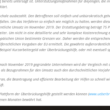
ereits untersagt ist. Unterstützungsmaßnahmen für diejenigen, die ind
lärt.
uschale ausbezahlt. Den Betroffenen soll einfach und unbürokratisch ge
nfallen. Um das Verfahren so einfach wie möglich zu halten, werden di
hentliche Umsatz im November 2019. Der Erstattungsbetrag beträgt 75 
ter. Um nicht in eine detaillierte und sehr komplexe Kostenrechnung e
Europäischen Union bestimmte Grenzen vor. Daher werden die entsprech
ferechtlichen Vorgaben der EU ermittelt. Die gewährte außerordentliche
Beispiel Kurzarbeitergeld oder Überbrückungshilfe, oder mit eventuell 
r nach November 2019 gegründete Unternehmen wird der Vergleich mit
n als Bezugsrahmen für den Umsatz auch den durchschnittlichen Vorjah
an, die Beantragung und effiziente Bearbeitung der Hilfen so schnell 
ft.
-Plattform der Überbrückungshilfe gestellt werden können (
www.ueberbr
ngenen Monaten bewährt hat.