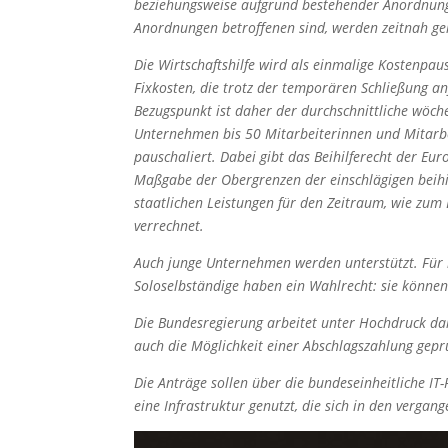
beziehungsweise aufgrund bestehender Anordnung b
Anordnungen betroffenen sind, werden zeitnah gek
Die Wirtschaftshilfe wird als einmalige Kostenpa
Fixkosten, die trotz der temporären Schließung a
Bezugspunkt ist daher der durchschnittliche wöc
Unternehmen bis 50 Mitarbeiterinnen und Mitarbei
pauschaliert. Dabei gibt das Beihilferecht der 
Maßgabe der Obergrenzen der einschlägigen beihil
staatlichen Leistungen für den Zeitraum, wie zum 
verrechnet.
Auch junge Unternehmen werden unterstützt. Fü
Soloselbständige haben ein Wahlrecht: sie könne
Die Bundesregierung arbeitet unter Hochdruck dar
auch die Möglichkeit einer Abschlagszahlung geprü
Die Anträge sollen über die bundeseinheitliche IT
eine Infrastruktur genutzt, die sich in den verga