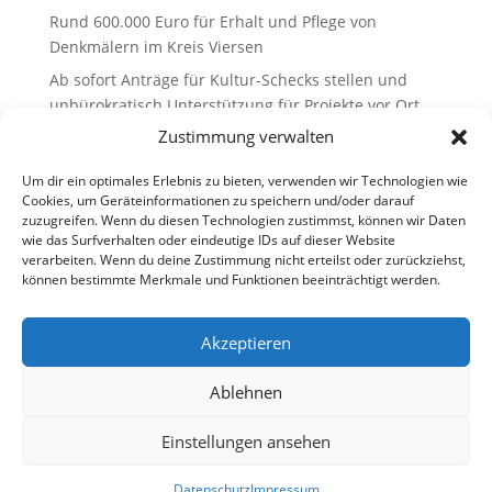
Rund 600.000 Euro für Erhalt und Pflege von
Denkmälern im Kreis Viersen
Ab sofort Anträge für Kultur-Schecks stellen und
unbürokratisch Unterstützung für Projekte vor Ort
erhalten
Zustimmung verwalten
Recent Comments
Um dir ein optimales Erlebnis zu bieten, verwenden wir Technologien wie
Cookies, um Geräteinformationen zu speichern und/oder darauf
zuzugreifen. Wenn du diesen Technologien zustimmst, können wir Daten
Es sind keine Kommentare vorhanden.
wie das Surfverhalten oder eindeutige IDs auf dieser Website
verarbeiten. Wenn du deine Zustimmung nicht erteilst oder zurückziehst,
können bestimmte Merkmale und Funktionen beeinträchtigt werden.
Akzeptieren
Ablehnen
Einstellungen ansehen
Datenschutz
Impressum