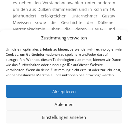
es neben den Vorstandsneuwahlen unter anderem
um den aus Dülken stammenden und in Köln im 19.
Jahrhundert erfolgreichen Unternehmer Gustav
Mevissen sowie die Geschichte der Dülkener
Narrenakademie, über die deren Haus- und
Hofhistoriker Dr. Arie Nabrings humorvoll berichtete.
Zustimmung verwalten
Auf dem Foto zu sehen ist Prof. Leo Peters bei
seinem letzten Bericht als Vorsitzender des Vereins,
Um dir ein optimales Erlebnis zu bieten, verwenden wir Technologien wie
Cookies, um Geräteinformationen zu speichern und/oder darauf
im Vordergrund Dr. Arie Nabrings.
zuzugreifen. Wenn du diesen Technologien zustimmst, können wir Daten
wie das Surfverhalten oder eindeutige IDs auf dieser Website
verarbeiten. Wenn du deine Zustimmung nicht erteilst oder zurückziehst,
können bestimmte Merkmale und Funktionen beeinträchtigt werden.
Akzeptieren
Ablehnen
Einstellungen ansehen