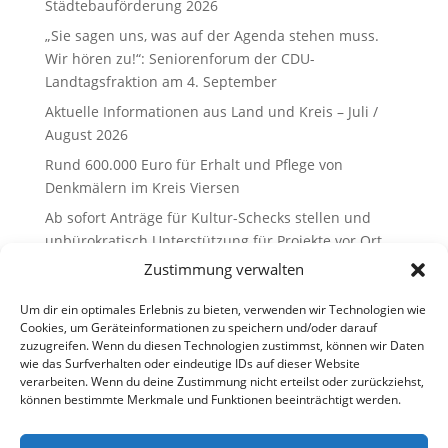
Städtebauförderung 2026
„Sie sagen uns, was auf der Agenda stehen muss.
Wir hören zu!“: Seniorenforum der CDU-
Landtagsfraktion am 4. September
Aktuelle Informationen aus Land und Kreis – Juli /
August 2026
Rund 600.000 Euro für Erhalt und Pflege von
Denkmälern im Kreis Viersen
Ab sofort Anträge für Kultur-Schecks stellen und
unbürokratisch Unterstützung für Projekte vor Ort
erhalten
Zustimmung verwalten
Recent Comments
Um dir ein optimales Erlebnis zu bieten, verwenden wir Technologien wie
Cookies, um Geräteinformationen zu speichern und/oder darauf
zuzugreifen. Wenn du diesen Technologien zustimmst, können wir Daten
Es sind keine Kommentare vorhanden.
wie das Surfverhalten oder eindeutige IDs auf dieser Website
verarbeiten. Wenn du deine Zustimmung nicht erteilst oder zurückziehst,
können bestimmte Merkmale und Funktionen beeinträchtigt werden.