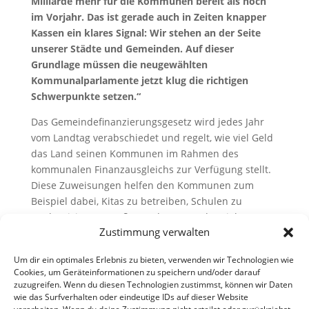
Milliarde mehr für die Kommunen bereit als noch
im Vorjahr. Das ist gerade auch in Zeiten knapper
Kassen ein klares Signal: Wir stehen an der Seite
unserer Städte und Gemeinden. Auf dieser
Grundlage müssen die neugewählten
Kommunalparlamente jetzt klug die richtigen
Schwerpunkte setzen.“
Das Gemeindefinanzierungsgesetz wird jedes Jahr
vom Landtag verabschiedet und regelt, wie viel Geld
das Land seinen Kommunen im Rahmen des
kommunalen Finanzausgleichs zur Verfügung stellt.
Diese Zuweisungen helfen den Kommunen zum
Beispiel dabei, Kitas zu betreiben, Schulen zu
modernisieren, Straßen zu bauen und soziale
Zustimmung verwalten
Angebote zu sichern.
Die vollständige Pressemitteilung finden Sie hier:
Um dir ein optimales Erlebnis zu bieten, verwenden wir Technologien wie
Cookies, um Geräteinformationen zu speichern und/oder darauf
PM GFG 2026 VIE II
Herunterladen
zuzugreifen. Wenn du diesen Technologien zustimmst, können wir Daten
wie das Surfverhalten oder eindeutige IDs auf dieser Website