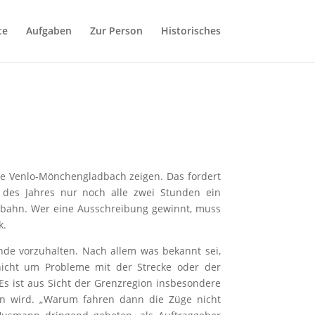
te
Aufgaben
Zur Person
Historisches
ke Venlo-Mönchengladbach zeigen. Das fordert
 des Jahres nur noch alle zwei Stunden ein
urobahn. Wer eine Ausschreibung gewinnt, muss
k.
ande vorzuhalten. Nach allem was bekannt sei,
nicht um Probleme mit der Strecke oder der
 Es ist aus Sicht der Grenzregion insbesondere
en wird. „Warum fahren dann die Züge nicht