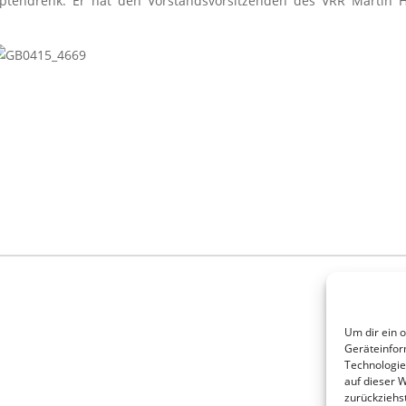
 Optendrenk. Er hat den Vorstandsvorsitzenden des VRR Martin
Um dir ein 
Geräteinfor
Technologie
auf dieser 
zurückziehs