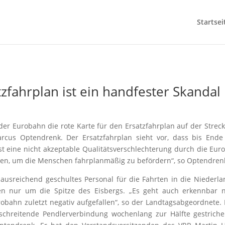
Startsei
zfahrplan ist ein handfester Skandal
er Eurobahn die rote Karte für den Ersatzfahrplan auf der Strec
rcus Optendrenk. Der Ersatzfahrplan sieht vor, dass bis Ende
ist eine nicht akzeptable Qualitätsverschlechterung durch die E
en, um die Menschen fahrplanmäßig zu befördern“, so Optendren
 ausreichend geschultes Personal für die Fahrten in die Niederl
en nur um die Spitze des Eisbergs. „Es geht auch erkennbar 
urobahn zuletzt negativ aufgefallen“, so der Landtagsabgeordnete.
rschreitende Pendlerverbindung wochenlang zur Hälfte gestrich