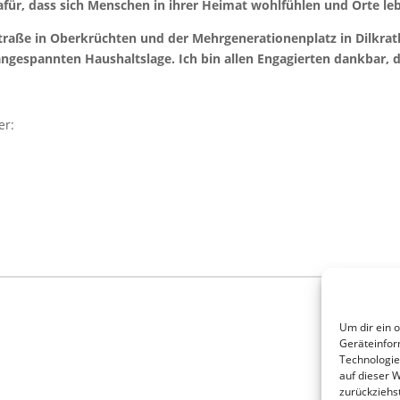
afür, dass sich Menschen in ihrer Heimat wohlfühlen und Orte leb
traße in Oberkrüchten und der Mehrgenerationenplatz in Dilkrath 
angespannten Haushaltslage. Ich bin allen Engagierten dankbar, d
er:
Um dir ein 
Geräteinfor
Technologie
auf dieser 
zurückziehs