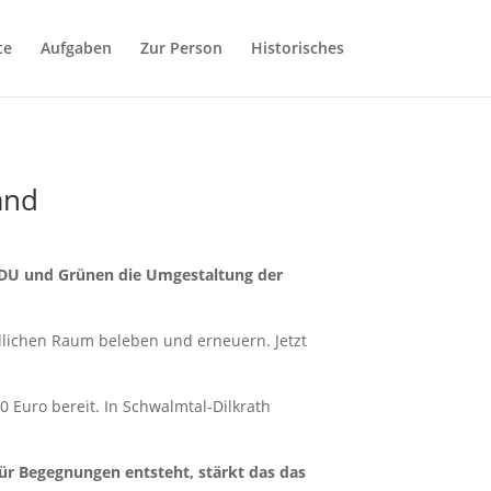
te
Aufgaben
Zur Person
Historisches
and
CDU und Grünen die Umgestaltung der
ndlichen Raum beleben und erneuern. Jetzt
0 Euro bereit. In Schwalmtal-Dilkrath
für Begegnungen entsteht, stärkt das das