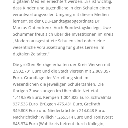
digitalen Medien erleichtert werden. „Es ist wichtig,
dass Kinder und Jugendliche in den Schulen einen
verantwortungsvollen Umgang mit diesen Medien
lernen“, so der CDU-Landtagsabgeordnete Dr.
Marcus Optendrenk. Auch Bundestagskollege, Uwe
Schummer freut sich über die Investitionen im Kreis:
„Modern ausgestattete Schulen sind daher eine
wesentliche Voraussetzung für gutes Lernen im
digitalen Zeitalter.“
Die größten Beträge erhalten der Kreis Viersen mit
2.932.731 Euro und die Stadt Viersen mit 2.869.357
Euro. Grundlage der Verteilung sind im
Wesentlichen die jeweiligen Schülerzahlen. Die
übrigen Zuweisungen im Überblick: Nettetal
1.419.895 Euro, Kempen 1.004.823 Euro, Schwalmtal
937.536 Euro, Brüggen 475.431 Euro, Grefrath
349.803 Euro und Niederkrüchten 214.048 Euro.
Nachrichtlich: Willich 1.265.514 Euro und Tönisvorst
848.374 Euro (Wahlkreis betreut durch Kollegin,