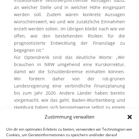
insbesondere selbstverpflichtende Aussagen dazu,
an welcher Stelle und in welcher Höhe eingespart
werden soll. Zudem wären konkrete Aussagen
wünschenswert, wo und wie zusätzliche Einnahmen
erzielt werden sollen. Im Übrigen bleibt nach wie vor
offen, wie den bestehenden Risiken für die
prognostizierte Entwicklung der Finanzlage zu
begegnen ist.“
Für Optendrenk sind das deutliche Worte: „Wir
brauchen in NRW umgehend eine Kurskorrektur,
damit wir die Schuldenbremse einhalten können.
Wir fordern daher von der rot-grünen
Landesregierung eine verbindliche Finanzplanung
bis zum Jahr 2020. Andere Länder haben bereits
vorgemacht, wie das geht. Baden-Württemberg und
Hamburg haben sich beispielsweise selbst zu einem
verbindlichen Abbaupfad des Defizits bis 2020
Zustimmung verwalten
verpflichtet. Wir schlagen daher die Aufnahme eines
entsprechenden Paragraphen im NRW-
Um dir ein optimales Erlebnis zu bieten, verwenden wir Technologien wie
Cookies, um Geräteinformationen zu speichern und/oder darauf
Haushaltsgesetz 2014 vor.“