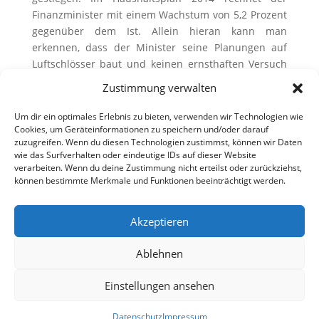
Finanzminister mit einem Wachstum von 5,2 Prozent
gegenüber dem Ist. Allein hieran kann man
erkennen, dass der Minister seine Planungen auf
Luftschlösser baut und keinen ernsthaften Versuch
unternimmt, die Schuldenbremse einzuhalten. Das
Zustimmung verwalten
ist unverantwortlich, ungerecht und unsozial“, so
Optendrenk.
Um dir ein optimales Erlebnis zu bieten, verwenden wir Technologien wie
Foto: © Denis Junker – Fotolia.com
Cookies, um Geräteinformationen zu speichern und/oder darauf
zuzugreifen. Wenn du diesen Technologien zustimmst, können wir Daten
wie das Surfverhalten oder eindeutige IDs auf dieser Website
verarbeiten. Wenn du deine Zustimmung nicht erteilst oder zurückziehst,
können bestimmte Merkmale und Funktionen beeinträchtigt werden.
Akzeptieren
Ablehnen
Einstellungen ansehen
Datenschutz
Impressum