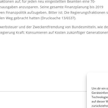
aktionen auf, für jeden neu eingestellten
Beamten eine 70-
ngsausgaben anzusparen. Seine gesamte Finanzplanung bis 2019
ven Finanzpolitik aufzugeben. Bitter ist: Die Regierungsfraktionen 
f den Weg gebracht hatten (Drucksache 13/6537).
erbsteuer und der Zweckentfremdung von Bundesmitteln, wie dem
Regierung Kraft: Konsumieren auf Kosten zukünftiger Generatione
Um dir ein 
Geräteinfor
Technologie
auf dieser 
zurückziehs