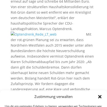
erneut auf sage und schreibe 64 Milliarden Euro.
Von einer strukturellen Haushaltskonsolidierung ist
Rot-Grün damit so weit entfernt wie ein Kreisligist
vom deutschen Meistertitel“, erklärt der
haushaltspolitische Sprecher der CDU-
Landtagsfraktion, Marcus Optendrenk.
Mit
der rot-grünen Planung sei zu erwarten, dass
Nordrhein-Westfalen auch 2015 wieder unter allen
Bundesländern die höchste Neuverschuldung
aufweise. Insbesondere vermisst Optendrenk einen
klaren Schuldenabbaupfad bis zum Jahr 2020: „Ab
dann gilt die Schuldenbremse. Dann dürfen
überhaupt keine neuen Schulden mehr gemacht
werden. Bislang handelt Rot-Grün hier nach dem
Zufallsprinzip. Wir fordern dagegen die
Landesregierung auf, eine klare und verbindliche
Finanzplanung bis zum Jahr 2020 vorzulegen. Das
Zustimmung verwalten
lehnt sie bislang jedoch kategorisch ab – offenbar
weil ihr jegliche Idee fehlt, wie sie die
Um dir ein optimales Erlebnis zu bieten, verwenden wir Technologien wie