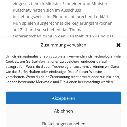
eingesetzt. Auch Minister Schneider und Minister
Kutschaty hatten sich im Ausschuss
beziehungsweise im Plenum entsprechend erklärt.
Nun spielen ausgerechnet die Regierungsfraktionen
auf Zeit und verschieben das Thema
Opferentschädigung in den Haushalt 2016 – und das
lediglich als Strichansatz, also ohne Etatisierung
Zustimmung verwalten
eines konkreten Betrags. Warum Rot-Grün taktische
Spielchen in einem derart hochsensiblen Thema
Um dir ein optimales Erlebnis zu bieten, verwenden wir Technologien wie
Cookies, um Geräteinformationen zu speichern und/oder darauf
spielt, erschließt sich uns nicht.“
zuzugreifen. Wenn du diesen Technologien zustimmst, können wir Daten
wie das Surfverhalten oder eindeutige IDs auf dieser Website
verarbeiten. Wenn du deine Zustimmung nicht erteilst oder zurückziehst,
können bestimmte Merkmale und Funktionen beeinträchtigt werden.
Akzeptieren
Ablehnen
Einstellungen ansehen