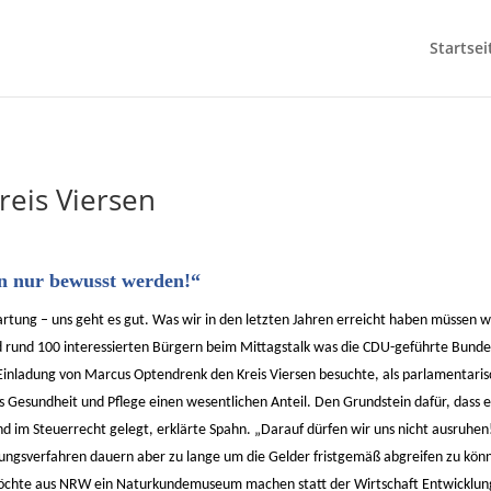
Startsei
reis Viersen
en nur bewusst werden!“
tung – uns geht es gut. Was wir in den letzten Jahren erreicht haben müssen wir
nd 100 interessierten Bürgern beim Mittagstalk was die CDU-geführte Bundesre
 Einladung von Marcus Optendrenk den Kreis Viersen besuchte, als parlamentari
 Gesundheit und Pflege einen wesentlichen Anteil. Den Grundstein dafür, dass 
 im Steuerrecht gelegt, erklärte Spahn. „Darauf dürfen wir uns nicht ausruhen!“
anungsverfahren dauern aber zu lange um die Gelder fristgemäß abgreifen zu kö
möchte aus NRW ein Naturkundemuseum machen statt der Wirtschaft Entwicklung