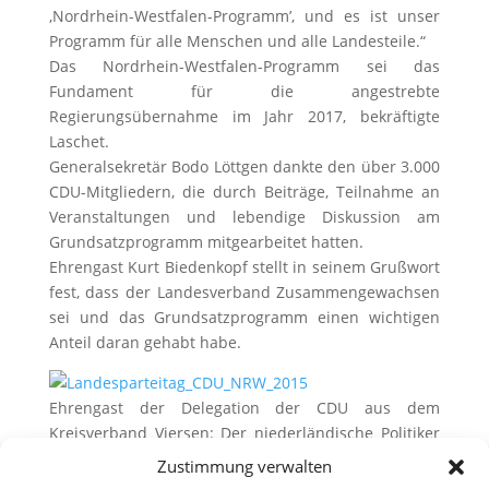
‚Nordrhein-Westfalen-Programm’, und es ist unser
Programm für alle Menschen und alle Landesteile.“
Das Nordrhein-Westfalen-Programm sei das
Fundament für die angestrebte
Regierungsübernahme im Jahr 2017, bekräftigte
Laschet.
Generalsekretär Bodo Löttgen dankte den über 3.000
CDU-Mitgliedern, die durch Beiträge, Teilnahme an
Veranstaltungen und lebendige Diskussion am
Grundsatzprogramm mitgearbeitet hatten.
Ehrengast Kurt Biedenkopf stellt in seinem Grußwort
fest, dass der Landesverband Zusammengewachsen
sei und das Grundsatzprogramm einen wichtigen
Anteil daran gehabt habe.
Ehrengast der Delegation der CDU aus dem
Kreisverband Viersen: Der niederländische Politiker
Ger Koopmans. Die CDU aus der Grenzregion
Zustimmung verwalten
unterstreicht einmal mehr ihre freundschaftliche