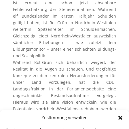
ist erneut eine schon jetzt absehbare
Fehleinschätzung der Steuereinnahmen. Während
elf Bundesländer im ersten Halbjahr Schulden
getilgt haben, ist Rot-Grün in Nordrhein-Westfalen
weiterhin Spitzenreiter im Schuldenmachen.
Gleichzeitig leidet Nordrhein-Westfalen ausweislich
sämtlicher Erhebungen – wie zuletzt dem
Bildungsmonitor – unter einer schlechten Bildungs-
und Sozialpolitik.
Während Rot-Grün sich beharrlich weigert, der
Realität in die Augen zu schauen, und tragfähige
Konzepte zu den zentralen Herausforderungen für
unser Land vorzulegen, hat die CDU-
Landtagsfraktion in der Parlamentsdebatte eine
ungeschminkte Bestandsaufnahme vorgelegt.
Hieraus wird sie eine Vision entwickeln, wie die
Potentiale Nordrhein-Westfalens gehoben werden
können. Leitlinien sind Innovation statt Bürokratie,
Zustimmung verwalten
Wachstum statt Stillstand, neue Ideen statt alter
Konzepte. Kurzum: Unser Land braucht einen neuen