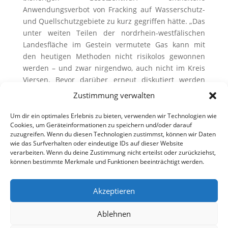
Anwendungsverbot von Fracking auf Wasserschutz-
und Quellschutzgebiete zu kurz gegriffen hätte. „Das
unter weiten Teilen der nordrhein-westfälischen
Landesfläche im Gestein vermutete Gas kann mit
den heutigen Methoden nicht risikolos gewonnen
werden – und zwar nirgendwo, auch nicht im Kreis
Viersen. Bevor darüber erneut diskutiert werden
kann, müssen zunächst neue Techniken entwickelt
Zustimmung verwalten
werden, mit denen jegliche Gefährdungen des
Wassers und des Bodens ausgeschlossen werden
Um dir ein optimales Erlebnis zu bieten, verwenden wir Technologien wie
Cookies, um Geräteinformationen zu speichern und/oder darauf
können“, sagte Berger.
zuzugreifen. Wenn du diesen Technologien zustimmst, können wir Daten
wie das Surfverhalten oder eindeutige IDs auf dieser Website
verarbeiten. Wenn du deine Zustimmung nicht erteilst oder zurückziehst,
können bestimmte Merkmale und Funktionen beeinträchtigt werden.
Akzeptieren
Ablehnen