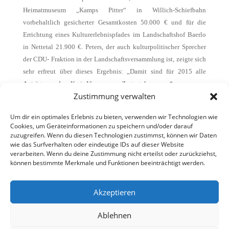
Heimatmuseum „Kamps Pitter“ in Willich-Schiefbahn
vorbehaltlich gesicherter Gesamtkosten 50.000 € und für die
Errichtung eines Kulturerlebnispfades im Landschaftshof Baerlo
in Nettetal 21.900 €. Peters, der auch kulturpolitischer Sprecher
der CDU- Fraktion in der Landschaftsversammlung ist, zeigte sich
sehr erfreut über dieses Ergebnis: „Damit sind für 2015 alle
Anträge aus dem Kreis Viersen zum Zuge gekommen.“
Zustimmung verwalten
(Foto v.
l. n. r.: Dr. Marcus Optendrenk, Ger Koopmans, Eckhard
Um dir ein optimales Erlebnis zu bieten, verwenden wir Technologien wie
Cookies, um Geräteinformationen zu speichern und/oder darauf
Uhlenberg)
zuzugreifen. Wenn du diesen Technologien zustimmst, können wir Daten
wie das Surfverhalten oder eindeutige IDs auf dieser Website
verarbeiten. Wenn du deine Zustimmung nicht erteilst oder zurückziehst,
können bestimmte Merkmale und Funktionen beeinträchtigt werden.
Akzeptieren
Ablehnen