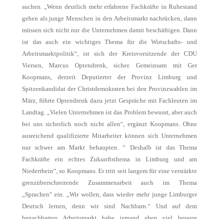
suchen. „Wenn deutlich mehr erfahrene Fachkräfte in Ruhestand
gehen als junge Menschen in den Arbeitsmarkt nachrücken, dann
müssen sich nicht nur die Unternehmen damit beschäftigen. Dann
ist das auch ein wichtiges Thema für die Wirtschafts- und
Arbeitsmarktpolitik“, ist sich der Kreisvorsitzende der CDU
Viersen, Marcus Optendrenk, sicher. Gemeinsam mit Ger
Koopmans, derzeit Deputierter der Provinz Limburg und
Spitzenkandidat der Christdemokraten bei den Provinzwahlen im
März, führte Optendrenk dazu jetzt Gespräche mit Fachleuten im
Landtag. „Vielen Unternehmen ist das Problem bewusst, aber auch
bei uns sicherlich noch nicht allen“, ergänzt Koopmans. Ohne
ausreichend qualifizierte Mitarbeiter können sich Unternehmen
nur schwer am Markt behaupten. “ Deshalb ist das Thema
Fachkräfte ein echtes Zukunftsthema in Limburg und am
Niederrhein“, so Koopmans. Er tritt seit langem für eine verstärkte
grenzüberschreitende Zusammenarbeit auch im Thema
„Sprachen“ ein. „Wir wollen, dass wieder mehr junge Limburger
Deutsch lernen, denn wir sind Nachbarn.“ Und auf dem
benachbarten Arbeitsmarkt habe jemand eben viel bessere