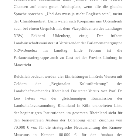
Chancen auf einen guten Arbeitsplatz, wenn alle die gleiche
Sprache sprechen. „Und das muss ja nicht Englisch sein“, meint
der Christdemokrat. Darin waren sich Koopmans uns Optendrenk
auch bei einem Gespräch mit dem Vizepräsidenten des Landtages
NRW, Eckhard Uhlenberg, einig. Der frühere
Landwirtschaftsminister ist Vorsitzender der Parlamentariergruppe
NRW-Benelux im Landtag. Ende Februar ist die
Parlamentariergruppe auch zu Gast bei der Provinz Limburg in
Maastricht.
Reichlich bedacht werden vier Einrichtungen im Kreis Viersen mit
Geldern der „Regionalen Kulturförderung“ des
Landschaftsverbandes Rheinland. Die unter Vorsitz von Prof. Dr.
Leo Peters von der gleichnamigen Kommission der
Landschaftsversammlung Rheinland in Köln erarbeiteten Liste
der begünstigten Institutionen im gesamten Rheinland sieht für
den barrierefreien Ausbau der Dorenburg einen Zuschuss von
70.000 € vor, für die strategische Neuausrichtung des Kramer-
Museums in Kempen 60.000 €, für den Ausbau des