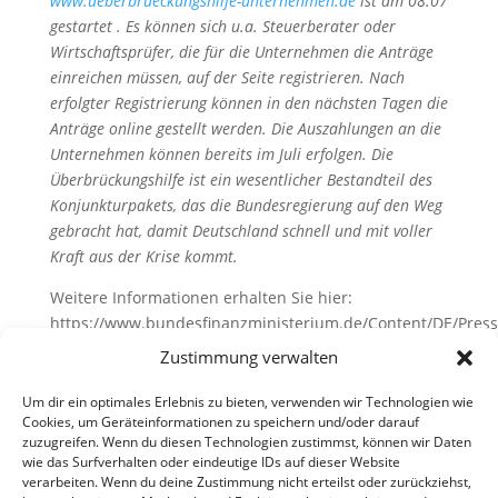
www.ueberbrueckungshilfe-unternehmen.de
ist am 08.07
gestartet . Es können sich u.a. Steuerberater oder
Wirtschaftsprüfer, die für die Unternehmen die Anträge
einreichen müssen, auf der Seite registrieren. Nach
erfolgter Registrierung können in den nächsten Tagen die
Anträge online gestellt werden. Die Auszahlungen an die
Unternehmen können bereits im Juli erfolgen. Die
Überbrückungshilfe ist ein wesentlicher Bestandteil des
Konjunkturpakets, das die Bundesregierung auf den Weg
gebracht hat, damit Deutschland schnell und mit voller
Kraft aus der Krise kommt.
Weitere Informationen erhalten Sie hier:
https://www.bundesfinanzministerium.de/Content/DE/Presse
07-08-PM-Ueberbrueckungshilfen.html?
Zustimmung verwalten
cms_pk_kwd=08.07.2020_Corona-
%C3%9Cberbr%C3%BCckungshilfe+des+Bundes+startet&cms
Um dir ein optimales Erlebnis zu bieten, verwenden wir Technologien wie
Cookies, um Geräteinformationen zu speichern und/oder darauf
08.07.2020
zuzugreifen. Wenn du diesen Technologien zustimmst, können wir Daten
wie das Surfverhalten oder eindeutige IDs auf dieser Website
verarbeiten. Wenn du deine Zustimmung nicht erteilst oder zurückziehst,