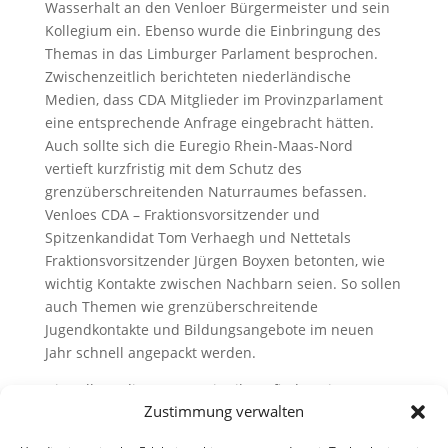
Wasserhalt an den Venloer Bürgermeister und sein
Kollegium ein. Ebenso wurde die Einbringung des
Themas in das Limburger Parlament besprochen.
Zwischenzeitlich berichteten niederländische
Medien, dass CDA Mitglieder im Provinzparlament
eine entsprechende Anfrage eingebracht hätten.
Auch sollte sich die Euregio Rhein-Maas-Nord
vertieft kurzfristig mit dem Schutz des
grenzüberschreitenden Naturraumes befassen.
Venloes CDA – Fraktionsvorsitzender und
Spitzenkandidat Tom Verhaegh und Nettetals
Fraktionsvorsitzender Jürgen Boyxen betonten, wie
wichtig Kontakte zwischen Nachbarn seien. So sollen
auch Themen wie grenzüberschreitende
Jugendkontakte und Bildungsangebote im neuen
Jahr schnell angepackt werden.
Die vollständige Pressemitteilung finden Sie
Zustimmung verwalten
hier:
Christdemokraten machen Politikspaziergang
zu grenzüberschreitendem Wasserschutz