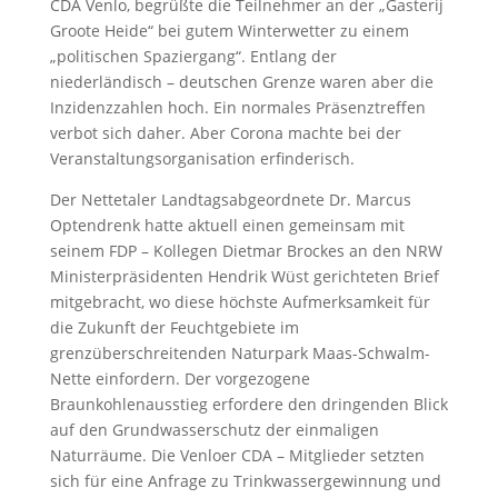
CDA Venlo, begrüßte die Teilnehmer an der „Gasterij
Groote Heide“ bei gutem Winterwetter zu einem
„politischen Spaziergang“. Entlang der
niederländisch – deutschen Grenze waren aber die
Inzidenzzahlen hoch. Ein normales Präsenztreffen
verbot sich daher. Aber Corona machte bei der
Veranstaltungsorganisation erfinderisch.
Der Nettetaler Landtagsabgeordnete Dr. Marcus
Optendrenk hatte aktuell einen gemeinsam mit
seinem FDP – Kollegen Dietmar Brockes an den NRW
Ministerpräsidenten Hendrik Wüst gerichteten Brief
mitgebracht, wo diese höchste Aufmerksamkeit für
die Zukunft der Feuchtgebiete im
grenzüberschreitenden Naturpark Maas-Schwalm-
Nette einfordern. Der vorgezogene
Braunkohlenausstieg erfordere den dringenden Blick
auf den Grundwasserschutz der einmaligen
Naturräume. Die Venloer CDA – Mitglieder setzten
sich für eine Anfrage zu Trinkwassergewinnung und