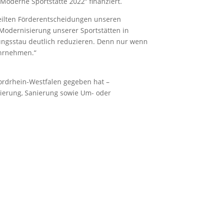
oderne Sportstätte 2022“ finanziert.
rteilten Förderentscheidungen unseren
 Modernisierung unserer Sportstätten in
ungsstau deutlich reduzieren. Denn nur wenn
ahrnehmen.“
Nordrhein-Westfalen gegeben hat –
sierung, Sanierung sowie Um- oder