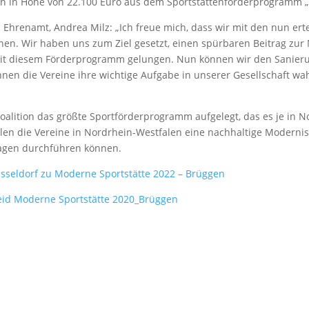
n in Höhe von 22.100 Euro aus dem Sportstättenförderprogramm „M
nd Ehrenamt, Andrea Milz: „Ich freue mich, dass wir mit den nun e
nnen. Wir haben uns zum Ziel gesetzt, einen spürbaren Beitrag zur
s mit diesem Förderprogramm gelungen. Nun können wir den Sanier
nnen die Vereine ihre wichtige Aufgabe in unserer Gesellschaft w
oalition das größte Sportförderprogramm aufgelegt, das es je in 
len die Vereine in Nordrhein-Westfalen eine nachhaltige Moderni
lagen durchführen können.
üsseldorf zu Moderne Sportstätte 2022 – Brüggen
eid Moderne Sportstätte 2020_Brüggen