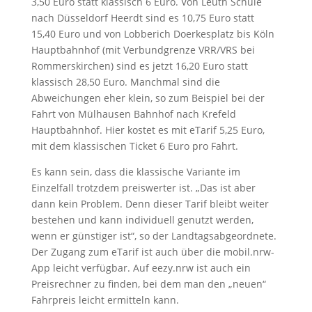
3,50 Euro statt klassisch 6 Euro. Von Leuth Schule
nach Düsseldorf Heerdt sind es 10,75 Euro statt
15,40 Euro und von Lobberich Doerkesplatz bis Köln
Hauptbahnhof (mit Verbundgrenze VRR/VRS bei
Rommerskirchen) sind es jetzt 16,20 Euro statt
klassisch 28,50 Euro. Manchmal sind die
Abweichungen eher klein, so zum Beispiel bei der
Fahrt von Mülhausen Bahnhof nach Krefeld
Hauptbahnhof. Hier kostet es mit eTarif 5,25 Euro,
mit dem klassischen Ticket 6 Euro pro Fahrt.
Es kann sein, dass die klassische Variante im
Einzelfall trotzdem preiswerter ist. „Das ist aber
dann kein Problem. Denn dieser Tarif bleibt weiter
bestehen und kann individuell genutzt werden,
wenn er günstiger ist“, so der Landtagsabgeordnete.
Der Zugang zum eTarif ist auch über die mobil.nrw-
App leicht verfügbar. Auf eezy.nrw ist auch ein
Preisrechner zu finden, bei dem man den „neuen“
Fahrpreis leicht ermitteln kann.