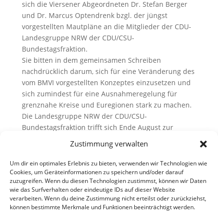
sich die Viersener Abgeordneten Dr. Stefan Berger
und Dr. Marcus Optendrenk bzgl. der jüngst
vorgestellten Mautpläne an die Mitglieder der CDU-
Landesgruppe NRW der CDU/CSU-
Bundestagsfraktion.
Sie bitten in dem gemeinsamen Schreiben
nachdrücklich darum, sich für eine Veränderung des
vom BMVI vorgestellten Konzeptes einzusetzen und
sich zumindest für eine Ausnahmeregelung für
grenznahe Kreise und Euregionen stark zu machen.
Die Landesgruppe NRW der CDU/CSU-
Bundestagsfraktion trifft sich Ende August zur
Klausurtagung.
Zustimmung verwalten
Lesen Sie den Brief der CDU-Landtagsabgeordneten
hier
Um dir ein optimales Erlebnis zu bieten, verwenden wir Technologien wie
Foto: ©stockWERK-Fotolia.com
Cookies, um Geräteinformationen zu speichern und/oder darauf
zuzugreifen. Wenn du diesen Technologien zustimmst, können wir Daten
wie das Surfverhalten oder eindeutige IDs auf dieser Website
verarbeiten. Wenn du deine Zustimmung nicht erteilst oder zurückziehst,
können bestimmte Merkmale und Funktionen beeinträchtigt werden.