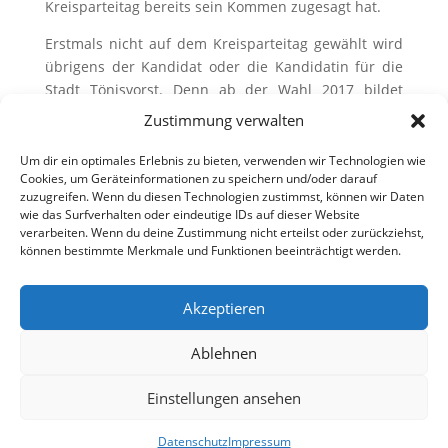
Kreisparteitag bereits sein Kommen zugesagt hat.
Erstmals nicht auf dem Kreisparteitag gewählt wird
übrigens der Kandidat oder die Kandidatin für die
Stadt Tönisvorst. Denn ab der Wahl 2017 bildet
Tönisvorst mit dem Krefelder Süden einen
Zustimmung verwalten
gemeinsamen Landtagswahlkreis. Dort kandidiert für
Tönisvorst der 40jährige Dr. Dirk Louy gegen eine
Um dir ein optimales Erlebnis zu bieten, verwenden wir Technologien wie
Cookies, um Geräteinformationen zu speichern und/oder darauf
Krefelder Bewerberin.
zuzugreifen. Wenn du diesen Technologien zustimmst, können wir Daten
wie das Surfverhalten oder eindeutige IDs auf dieser Website
verarbeiten. Wenn du deine Zustimmung nicht erteilst oder zurückziehst,
können bestimmte Merkmale und Funktionen beeinträchtigt werden.
Akzeptieren
Ablehnen
Einstellungen ansehen
Datenschutz
Impressum