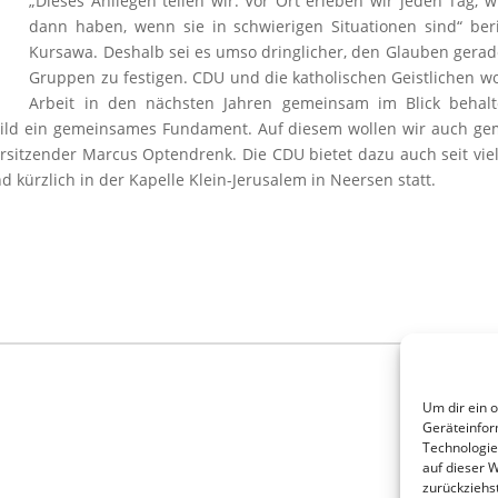
„Dieses Anliegen teilen wir. Vor Ort erleben wir jeden Tag,
dann haben, wenn sie in schwierigen Situationen sind“ ber
Kursawa. Deshalb sei es umso dringlicher, den Glauben gerade
Gruppen zu festigen. CDU und die katholischen Geistlichen w
Arbeit in den nächsten Jahren gemeinsam im Blick behalte
nbild ein gemeinsames Fundament. Auf diesem wollen wir auch g
orsitzender Marcus Optendrenk. Die CDU bietet dazu auch seit viel
d kürzlich in der Kapelle Klein-Jerusalem in Neersen statt.
Um dir ein 
Geräteinfor
Technologie
auf dieser 
zurückziehs