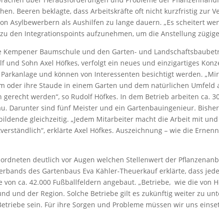
n. Beeren beklagte, dass Arbeitskräfte oft nicht kurzfristig zur 
von Asylbewerbern als Aushilfen zu lange dauern. „Es scheitert wen
zu den Integrationspoints aufzunehmen, um die Anstellung zügige
 Kempener Baumschule und den Garten- und Landschaftsbaubetrie
lf und Sohn Axel Höfkes, verfolgt ein neues und einzigartiges Ko
Parkanlage und können von Interessenten besichtigt werden. „Mir 
m oder ihre Staude in einem Garten und dem natürlichen Umfeld
recht werden“, so Rudolf Höfkes. In dem Betrieb arbeiten ca. 30 
au. Darunter sind fünf Meister und ein Gartenbauingenieur. Bish
ubildende gleichzeitig. „Jedem Mitarbeiter macht die Arbeit mit un
stverständlich“, erklärte Axel Höfkes. Auszeichnung – wie die Ern
geordneten deutlich vor Augen welchen Stellenwert der Pflanzena
verbands des Gartenbaus Eva Kähler-Theuerkauf erklärte, dass jed
e von ca. 42.000 Fußballfeldern angebaut. „Betriebe, wie die von 
nd und der Region. Solche Betriebe gilt es zukünftig weiter zu un
 Betriebe sein. Für ihre Sorgen und Probleme müssen wir uns ei