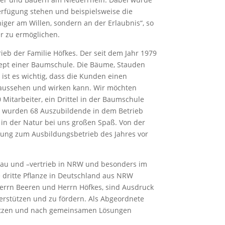
Verfügung stehen und beispielsweise die
iger am Willen, sondern an der Erlaubnis“, so
r zu ermöglichen.
b der Familie Höfkes. Der seit dem Jahr 1979
nzept einer Baumschule. Die Bäume, Stauden
ist es wichtig, dass die Kunden einen
 aussehen und wirken kann. Wir möchten
Mitarbeiter, ein Drittel in der Baumschule
er wurden 68 Auszubildende in dem Betrieb
d in der Natur bei uns großen Spaß. Von der
ennung zum Ausbildungsbetrieb des Jahres vor
nbau und –vertrieb in NRW und besonders im
e dritte Pflanze in Deutschland aus NRW
Herrn Beeren und Herrn Höfkes, sind Ausdruck
terstützen und zu fördern. Als Abgeordnete
nsetzen und nach gemeinsamen Lösungen