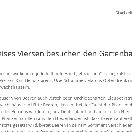
Startsei
ises Viersen besuchen den Gartenb
Enzian, wir können jede helfende Hand gebrauchen“, so begrüßte d
 Viersen Karl-Heinz Florenz, Uwe Schummer, Marcus Optendrenk un
ewächshäusern.
ern von Beeren auch verschieden Orchideenarten, Blaubeersträuc
ächshäuser erklärte Beeren, dass er bei der Zucht der Pflanzen d
nzen des Betriebs werden in ganz Deutschland und auch in den Nied
 Pflanzenhändlern aus den Niederlanden ist, dass Beeren auf Vielfa
orte gesetzt wird, bietet Beeren in seinem Sortiment verschiede
prächen über Herausforderungen und Probleme der Pflanzenhänd