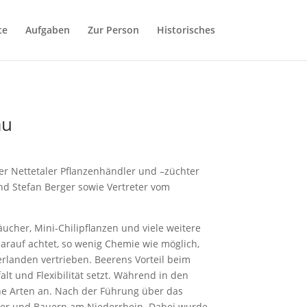
te
Aufgaben
Zur Person
Historisches
au
er Nettetaler Pflanzenhändler und –züchter
d Stefan Berger sowie Vertreter vom
her, Mini-Chilipflanzen und viele weitere
arauf achtet, so wenig Chemie wie möglich,
erlanden vertrieben. Beerens Vorteil beim
lt und Flexibilität setzt. Während in den
ne Arten an. Nach der Führung über das
ler und Bauern am Niederrhein. Dabei wurde