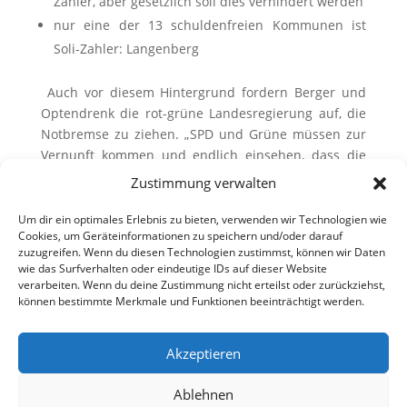
Zahler, aber gesetzlich soll dies verhindert werden
nur eine der 13 schuldenfreien Kommunen ist
Soli-Zahler: Langenberg
Auch vor diesem Hintergrund fordern Berger und
Optendrenk
die rot-grüne Landesregierung auf, die
Notbremse zu ziehen. „SPD und Grüne müssen zur
Vernunft kommen und endlich einsehen, dass die
Kommunen finanziell nicht in der Lage sind, den Soli
Zustimmung verwalten
zu leisten. Und Kranke werden nicht dadurch
gestärkt, dass man die Gesunden auch noch krank
Um dir ein optimales Erlebnis zu bieten, verwenden wir Technologien wie
Cookies, um Geräteinformationen zu speichern und/oder darauf
macht“.
zuzugreifen. Wenn du diesen Technologien zustimmst, können wir Daten
wie das Surfverhalten oder eindeutige IDs auf dieser Website
verarbeiten. Wenn du deine Zustimmung nicht erteilst oder zurückziehst,
können bestimmte Merkmale und Funktionen beeinträchtigt werden.
Akzeptieren
Ablehnen