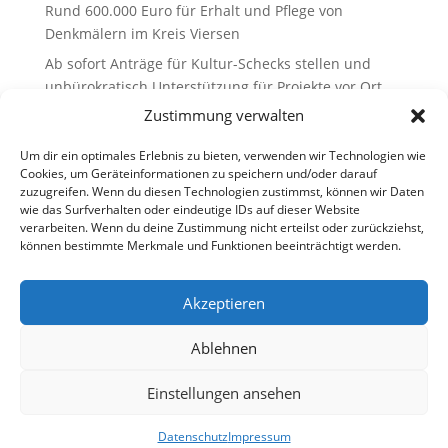
Rund 600.000 Euro für Erhalt und Pflege von
Denkmälern im Kreis Viersen
Ab sofort Anträge für Kultur-Schecks stellen und
unbürokratisch Unterstützung für Projekte vor Ort
erhalten
Zustimmung verwalten
Recent Comments
Um dir ein optimales Erlebnis zu bieten, verwenden wir Technologien wie
Cookies, um Geräteinformationen zu speichern und/oder darauf
zuzugreifen. Wenn du diesen Technologien zustimmst, können wir Daten
Es sind keine Kommentare vorhanden.
wie das Surfverhalten oder eindeutige IDs auf dieser Website
verarbeiten. Wenn du deine Zustimmung nicht erteilst oder zurückziehst,
können bestimmte Merkmale und Funktionen beeinträchtigt werden.
Akzeptieren
Ablehnen
Einstellungen ansehen
Datenschutz
Impressum