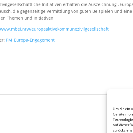
lgesellschaftliche Initiativen erhalten die Auszeichnung „Europaak
ausch, die gegenseitige Vermittlung von guten Beispielen und ei
chen Themen und Initiativen.
//www.mbei.nrw/europaaktivekommunezivilgesellschaft
ier:
PM_Europa-Engagement
Um dir ein 
Geräteinfor
Technologie
auf dieser 
zurückziehs