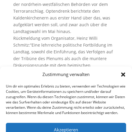
der nordrhein-westfälischen Behörden vor dem
Terroranschlag. Optendrenk berichtete den
Kaldenkirchenern aus erster Hand über das, was
aufgeklärt werden soll, und zwar auch über die
Landtagswahl im Mai hinaus.
Rückmeldung vom Organisator, Heinz Willi
Schmitz:“Eine lehrreiche politische Fortbildung im
Landtag, sowohl die Einführung, das Verfolgen auf
der Tribüne des Plenums als auch die muntere
Diskussionsrunde mit dem heimischen
Abgeordneten, Dr. Marcus Optendrenk.“ Gut
Zustimmung verwalten
möglich, dass nach der Landtagswahl wieder eine
Gruppe des Bürgervereins den Landtag besucht.
Um dir ein optimales Erlebnis zu bieten, verwenden wir Technologien wie
Cookies, um Geräteinformationen zu speichern und/oder darauf
zuzugreifen. Wenn du diesen Technologien zustimmst, können wir Daten
wie das Surfverhalten oder eindeutige IDs auf dieser Website
verarbeiten. Wenn du deine Zustimmung nicht erteilst oder zurückziehst,
können bestimmte Merkmale und Funktionen beeinträchtigt werden.
Akzeptieren